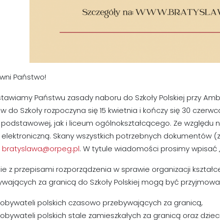
wni Państwo!
stawiamy Państwu zasady naboru do Szkoły Polskiej przy Amba
w do Szkoły rozpoczyna się 15 kwietnia i kończy się 30 czerw
y podstawowej, jak i liceum ogólnokształcącego. Ze względu
elektroniczną. Skany wszystkich potrzebnych dokumentów (zał
:
bratyslawa@orpeg.pl
. W tytule wiadomości prosimy wpisać „
e z przepisami rozporządzenia w sprawie organizacji kształc
ywających za granicą do Szkoły Polskiej mogą być przyjmowa
 obywateli polskich czasowo przebywających za granicą,
 obywateli polskich stale zamieszkałych za granicą oraz dzi