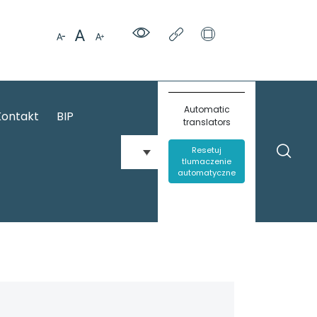
Automatic
Kontakt
BIP
translators
Resetuj
tlumaczenie
automatyczne