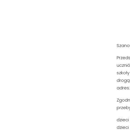
Szano
Przed
ucznió
szkoł
drogą 
adres
Zgodni
przeb
dzieci
dzieci