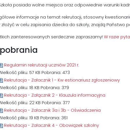
 Szkoła posiada wolne miejsca oraz odpowiednie warunki kadr
ółowe informacje na temat rekrutacji, stosowny kwestionarius
 złożyć w celu zapisania dziecka do szkoły, znajdą Państwo po
tkich zainteresowanych serdecznie zapraszamy!
W razie pyt
 pobrania
Regulamin rekrutacji uczniów 2021 r.
Wielkość pliku:
57 KB
Pobrania:
473
Rekrutacja - Załacznik 1 - Kw estionariusz zgłoszeniowy
Wielkość pliku:
18 KB
Pobrania:
379
Rekrutacja - Załącznik 2 - Klauzula informacyjna
Wielkość pliku:
22 KB
Pobrania:
377
Rekrutacja - Załacznik 3a i 3b - Oświadczenia
Wielkość pliku:
19 KB
Pobrania:
361
Rekrutacja - Załacznik 4 - Obowiązek szkolny