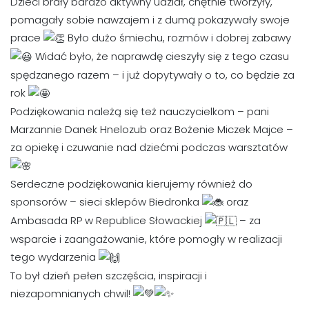
Dzieci brały bardzo aktywny udział, chętnie tworzyły,
pomagały sobie nawzajem i z dumą pokazywały swoje
prace
Było dużo śmiechu, rozmów i dobrej zabawy
Widać było, że naprawdę cieszyły się z tego czasu
spędzanego razem – i już dopytywały o to, co będzie za
rok
Podziękowania należą się też nauczycielkom – pani
Marzannie Danek Hnelozub oraz Bożenie Miczek Majce –
za opiekę i czuwanie nad dziećmi podczas warsztatów
Serdeczne podziękowania kierujemy również do
sponsorów – sieci sklepów Biedronka
oraz
Ambasada RP w Republice Słowackiej
– za
wsparcie i zaangażowanie, które pomogły w realizacji
tego wydarzenia
To był dzień pełen szczęścia, inspiracji i
niezapomnianych chwil!