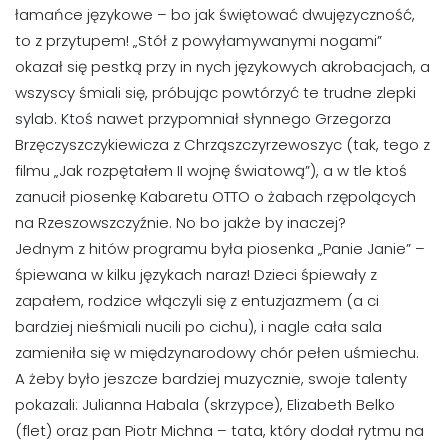
łamańce językowe – bo jak świętować dwujęzyczność,
to z przytupem! „Stół z powyłamywanymi nogami”
okazał się pestką przy in nych językowych akrobacjach, a
wszyscy śmiali się, próbując powtórzyć te trudne zlepki
sylab. Ktoś nawet przypomniał słynnego Grzegorza
Brzęczyszczykiewicza z Chrząszczyrzewoszyc (tak, tego z
filmu „Jak rozpętałem II wojnę światową”), a w tle ktoś
zanucił piosenkę Kabaretu OTTO o żabach rzępolących
na Rzeszowszczyźnie. No bo jakże by inaczej?
Jednym z hitów programu była piosenka „Panie Janie” –
śpiewana w kilku językach naraz! Dzieci śpiewały z
zapałem, rodzice włączyli się z entuzjazmem (a ci
bardziej nieśmiali nucili po cichu), i nagle cała sala
zamieniła się w międzynarodowy chór pełen uśmiechu.
A żeby było jeszcze bardziej muzycznie, swoje talenty
pokazali: Julianna Habala (skrzypce), Elizabeth Belko
(flet) oraz pan Piotr Michna – tata, który dodał rytmu na