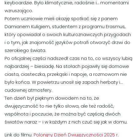
keyboardzie. Było klimatycznie, radośnie i… momentami
wzruszająco.
Potem uczniowie mieli okazję spotkać się z panem
Damianem Kuligiem, studentem z programu Erasmus,
który opowiadał o swoich kulturoznawczych przygodach
i o tym, jak znajomość języków potrafi otworzyć drzwi do
szerokiego świata.
Po oficjalnej części nadszedł czas na to, co wszyscy lubią
najbardziej – biesiadę. Na stołach pojawiły się domowe
ciasta, ciasteczka, przekąski i napoje, a rozmowom nie
było końca. W powietrzu unosił się zapach herbaty i…
cudownej atmosfery.
Ten dzień był pięknym dowodem na to, że
dwujęzyczność to nie tylko słowa, ale też radość,
wspólnota i poczucie, że można być częścią dwóch
światów naraz – i w każdym z nich czuć się jak w domu.
Link do filmu:
Polonijny Dzień Dwujęzyczności 2025 r.