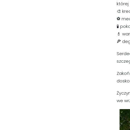
której 
🎨 kre
⚽ mecz
🧪 pok
💄 war
🍕 de
Serde
szczeg
Zakońc
dosko
Życzy
we wrz