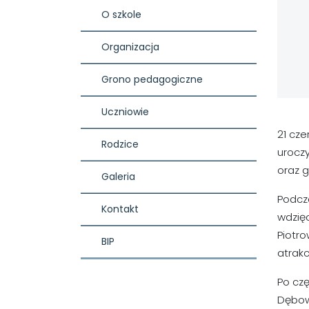
O szkole
Organizacja
Grono pedagogiczne
Uczniowie
21 cze
Rodzice
uroczy
oraz g
Galeria
Podcza
Kontakt
wdzię
Piotro
BIP
atrakc
Po czę
Dębows