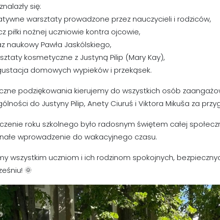
znalazły się:
atywne warsztaty prowadzone przez nauczycieli i rodziców,
 piłki nożnej uczniowie kontra ojcowie,
az naukowy Pawła Jaskólskiego,
sztaty kosmetyczne z Justyną Pilip (Mary Kay),
gustacja domowych wypieków i przekąsek.
czne podziękowania kierujemy do wszystkich osób zaangażo
ólności do Justyny Pilip, Anety Ciuruś i Viktora Mikuša za pr
zenie roku szkolnego było radosnym świętem całej społecznoś
nałe wprowadzenie do wakacyjnego czasu.
my wszystkim uczniom i ich rodzinom spokojnych, bezpiecznyc
eśniu! 🌞