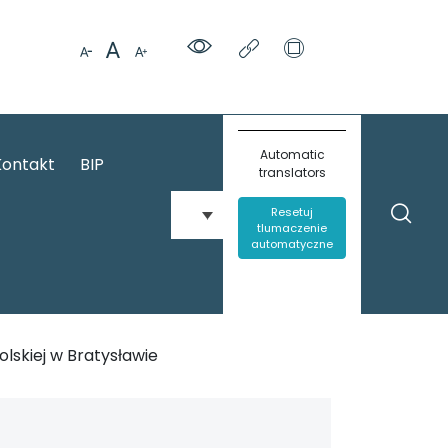
Automatic
Kontakt
BIP
translators
Resetuj
tlumaczenie
automatyczne
lskiej w Bratysławie