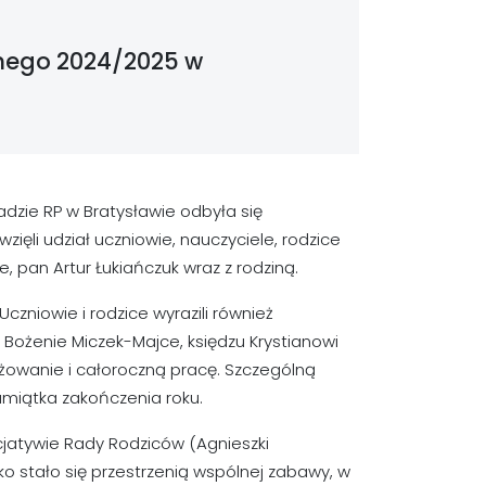
lnego 2024/2025 w
adzie RP w Bratysławie odbyła się
ęli udział uczniowie, nauczyciele, rodzice
, pan Artur Łukiańczuk wraz z rodziną.
zniowie i rodzice wyrazili również
Bożenie Miczek-Majce, księdzu Krystianowi
ażowanie i całoroczną pracę. Szczególną
pamiątka zakończenia roku.
nicjatywie Rady Rodziców (Agnieszki
ko stało się przestrzenią wspólnej zabawy, w