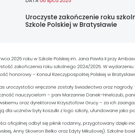
DATA
06 lipca 2025
Uroczyste zakończenie roku szko
Szkole Polskiej w Bratysławie
rwca 2025 roku w Szkole Polskiej im. Jana Pawła II przy Ambas
stość zakończenia roku szkolnego 2024/2025. W wydarzeniu wzi
ość honorowy – Konsul Rzeczypospolitej Polskiej w Bratysławie
s uroczystości wręczone zostały świadectwa oraz nagrody. Uc
czność nauczycielom – pani Marzannie Danek-Hnelozub, pani 
wskiemu oraz dyrektorowi Krzysztofowi Grucy – za ich zaang
ją dla uczniów były koszulki z logo szkoły, ufundowane jako 
ści oficjalnej odbył się piknik rodzinny, przygotowany dzięki i
kiej, Anny Skowron Belko oraz Edyty Mikušovej). Szkolne bois