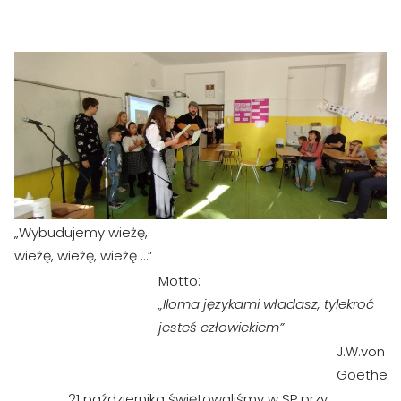
„Wybudujemy wieżę,
wieżę, wieżę, wieżę …”
Motto:
„Iloma językami władasz, tylekroć
jesteś człowiekiem”
J.W.von
Goethe
21 października świętowaliśmy w SP przy