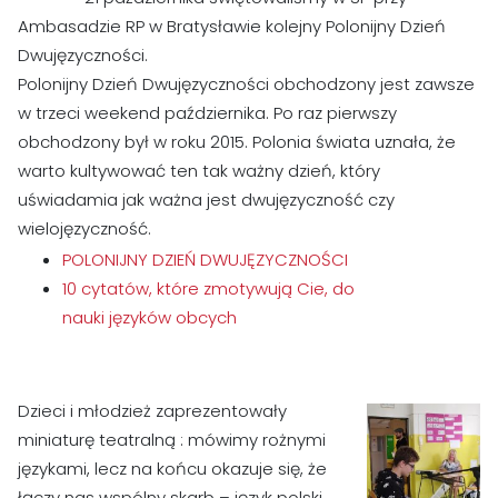
Ambasadzie RP w Bratysławie kolejny Polonijny Dzień
Dwujęzyczności.
Polonijny Dzień Dwujęzyczności obchodzony jest zawsze
w trzeci weekend października. Po raz pierwszy
obchodzony był w roku 2015. Polonia świata uznała, że
warto kultywować ten tak ważny dzień, który
uświadamia jak ważna jest dwujęzyczność czy
wielojęzyczność.
POLONIJNY DZIEŃ DWUJĘZYCZNOŚCI
10 cytatów, które zmotywują Cie, do
nauki języków obcych
Dzieci i młodzież zaprezentowały
miniaturę teatralną : mówimy rożnymi
językami, lecz na końcu okazuje się, że
łączy nas wspólny skarb – język polski.