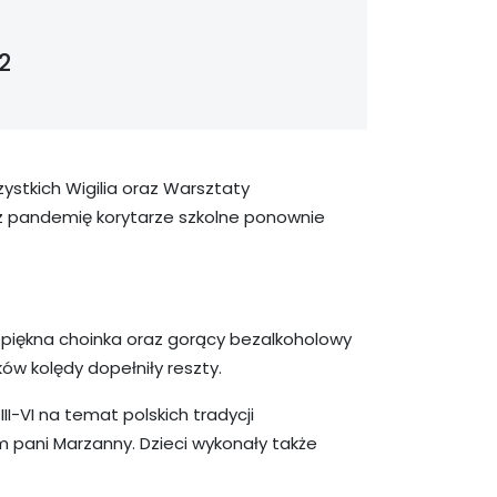
2
ystkich Wigilia oraz Warsztaty
z pandemię korytarze szkolne ponownie
epiękna choinka oraz gorący bezalkoholowy
ów kolędy dopełniły reszty.
I-VI na temat polskich tradycji
pani Marzanny. Dzieci wykonały także