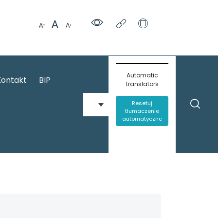
Automatic
Kontakt
BIP
translators
Resetuj
tlumaczenie
automatyczne