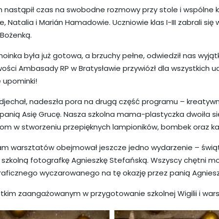
 nastąpił czas na swobodne rozmowy przy stole i wspólne ko
e, Natalia i Marián Hamadowie. Uczniowie klas I-III zabrali się
 Bożenką.
oinka była już gotowa, a brzuchy pełne, odwiedził nas wyjąt
iwości Ambasady RP w Bratysławie przywiózł dla wszystkich u
 upominki!
djechał, nadeszła pora na drugą część programu – kreatyw
panią Asię Grucę. Nasza szkolna mama-plastyczka dwoiła się
com w stworzeniu przepięknych lampioników, bombek oraz k
am warsztatów obejmował jeszcze jedno wydarzenie – świ
 szkolną fotografkę Agnieszkę Stefańską. Wszyscy chętni mo
raficznego wyczarowanego na tę okazję przez panią Agnieszk
tkim zaangażowanym w przygotowanie szkolnej Wigilii i war