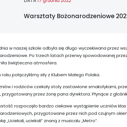
DATA
17 grudnia 2022
Warsztaty Bożonarodzeniowe 202
dnia w naszej szkole odbyła się długo wyczekiwana przez wsz
arodzeniowe. Po trzech latach przerwy spowodowanej prze
niła świąteczna atmosfera.
 roku połączyliśmy siły z Klubem Małego Polaka.
zniów i rodziców czekały stoły zastawione smakołykami, prz
 przygotowany przez żonę pana dyrektora. Płynące z głośnik
stość rozpoczęło bardzo ciekawe wystąpienie uczniów klas II
arodzeniowych, przygotowane przez nich pod czujnym okiem 
kę „Uciekali, uciekali” znaną z musicalu „Metro”.