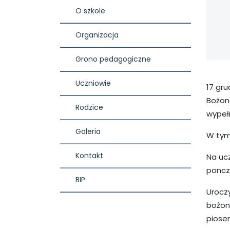
O szkole
Organizacja
Grono pedagogiczne
Uczniowie
17 gru
Bożon
Rodzice
wypeł
Galeria
W tym
Kontakt
Na uc
poncz,
BIP
Uroczy
bożon
piosen