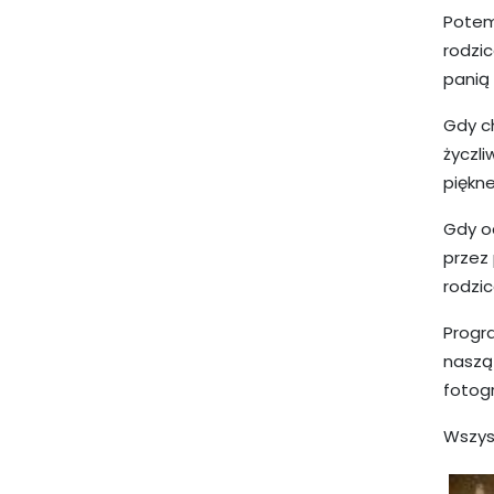
Potem
rodzic
panią
Gdy ch
życzl
piękne
Gdy o
przez 
rodzi
Progr
naszą
fotog
Wszys