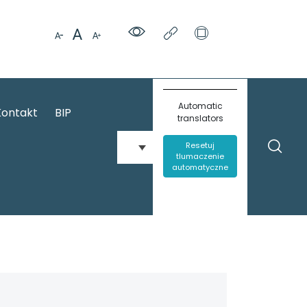
Automatic
Kontakt
BIP
translators
Resetuj
tlumaczenie
automatyczne