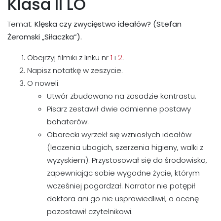
Klasa II LO
Temat:
Klęska czy zwycięstwo ideałów? (Stefan
Żeromski „Siłaczka”).
Obejrzyj filmiki z linku nr
1
i
2
.
Napisz notatkę w zeszycie.
O noweli:
Utwór zbudowano na zasadzie kontrastu.
Pisarz zestawił dwie odmienne postawy
bohaterów.
Obarecki wyrzekł się wzniosłych ideałów
(leczenia ubogich, szerzenia higieny, walki z
wyzyskiem). Przystosował się do środowiska,
zapewniając sobie wygodne życie, którym
wcześniej pogardzał. Narrator nie potępił
doktora ani go nie usprawiedliwił, a ocenę
pozostawił czytelnikowi.