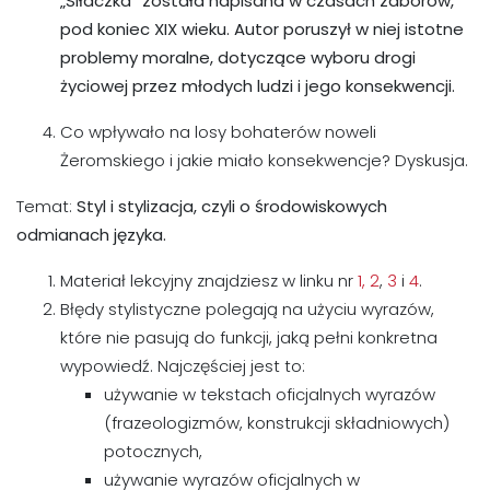
„Siłaczka” została napisana w czasach zaborów,
pod koniec XIX wieku. Autor poruszył w niej istotne
problemy moralne, dotyczące wyboru drogi
życiowej przez młodych ludzi i jego konsekwencji.
Co wpływało na losy bohaterów noweli
Żeromskiego i jakie miało konsekwencje? Dyskusja.
Temat:
Styl i stylizacja, czyli o środowiskowych
odmianach języka.
Materiał lekcyjny znajdziesz w linku nr
1
, 2
,
3
i
4
.
Błędy stylistyczne polegają na użyciu wyrazów,
które nie pasują do funkcji, jaką pełni konkretna
wypowiedź. Najczęściej jest to:
używanie w tekstach oficjalnych wyrazów
(frazeologizmów, konstrukcji składniowych)
potocznych,
używanie wyrazów oficjalnych w