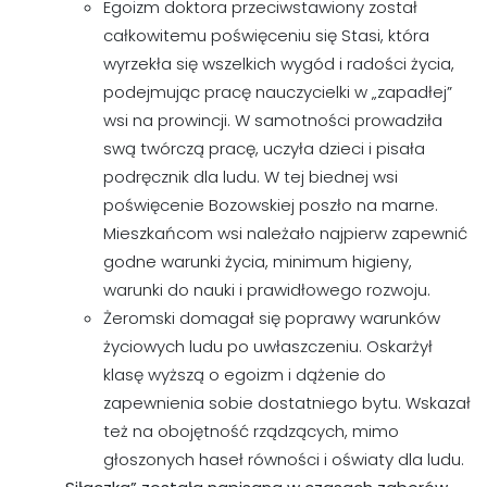
Egoizm doktora przeciwstawiony został
całkowitemu poświęceniu się Stasi, która
wyrzekła się wszelkich wygód i radości życia,
podejmując pracę nauczycielki w „zapadłej”
wsi na prowincji. W samotności prowadziła
swą twórczą pracę, uczyła dzieci i pisała
podręcznik dla ludu. W tej biednej wsi
poświęcenie Bozowskiej poszło na marne.
Mieszkańcom wsi należało najpierw zapewnić
godne warunki życia, minimum higieny,
warunki do nauki i prawidłowego rozwoju.
Żeromski domagał się poprawy warunków
życiowych ludu po uwłaszczeniu. Oskarżył
klasę wyższą o egoizm i dążenie do
zapewnienia sobie dostatniego bytu. Wskazał
też na obojętność rządzących, mimo
głoszonych haseł równości i oświaty dla ludu.