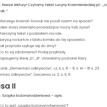
:
Nasze lektury! Czytamy tekst Lucyny Krzemienieckiej pt.: „J
ali…”
Dlaczego krasnal i borsuk nie poszli razem na spacer?
Jakie znasz zwierzęta prowadzące nocny tryb życia?
Przeczytaj tekst z podziałem na role.
Narysuj na kartce z bloku komiks do tej opowieści.
Jak przyroda szykuje się do zimy?
Co to są zdrobnienia? Podaj przykłady.
Zapisujemy literę „b”, „B”. Utrwalamy poznane litery.
nik: „Elementarz odkrywców”, cz. II, s. 8 – 9, s. 14 – 15 s. 23.
ntarz odkrywców”, ćwiczenia cz. 2, s. 5, 6.
sa II
:
Szopka bożonarodzeniowa – opis
.
Co to jest „szopka bożonarodzeniowa”?