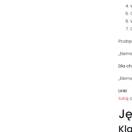
Podręc
„Eleme
Dla ch
„Eleme
Linki:
tutaj
o
Ję
Kl