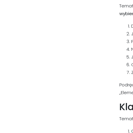
Temat
wybier
Podręcz
„Eleme
Kla
Temat