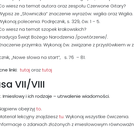
Co wiesz na temat autora oraz zespołu Czerwone Gitary?
Wypisz ze „Słowniczka” znaczenie wyrazów: wigilia oraz Wigilia.
Wykonaj polecenia: Podręcznik, s. 329, ćw. 1 – 5.
Co wiesz na temat szopek krakowskich?
Tradycja Świąt Bożego Narodzenia /powtórzenie/.
Znaczenie przyimka. Wykonaj ćw. związane z przysłówkiem w ze
znik, „Nowe słowa na start”, s. 76 – 81.
ne linki:
tutaj
oraz
tutaj
sa VII/VIII
:
Imiesłowy i ich rodzaje – utrwalenie wiadomości.
Najpierw obejrzyj
to
.
Materiał lekcyjny znajdziesz
tu
. Wykonaj wszystkie ćwiczenia.
Informacje o zdaniach złożonych z imiesłowowym równoważni