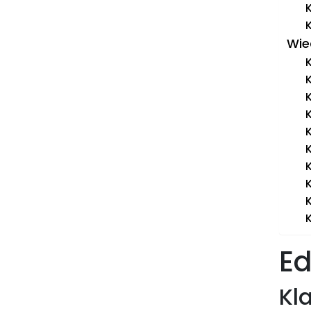
K
K
Wie
K
K
K
K
K
K
K
K
K
Ed
Kla