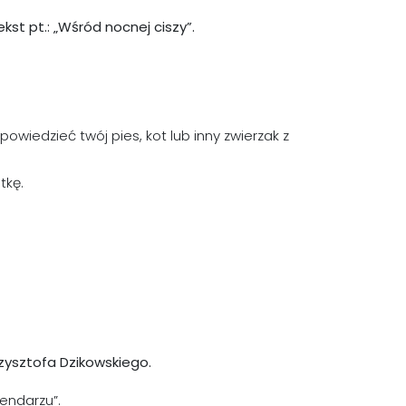
st pt.: „Wśród nocnej ciszy”.
owiedzieć twój pies, kot lub inny zwierzak z
tkę.
zysztofa Dzikowskiego.
lendarzu”.