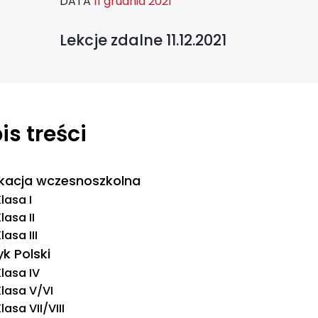
DATA
11 grudnia 2021
Lekcje zdalne 11.12.2021
is treści
kacja wczesnoszkolna
lasa I
lasa II
lasa III
yk Polski
lasa IV
Klasa V/VI
lasa VII/VIII