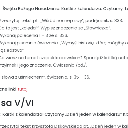
:
Święta Bożego Narodzenia. Kartki z kalendarza
.
Czytamy tek
Przeczytaj tekst pt.: „Wśród nocnej ciszy”, podręcznik, s. 333.
Co to jest „kolęda”? Wypisz znaczenie ze „Słowniczka”.
Wykonaj polecenia 1 – 3 ze s. 333.
Wykonaj pisemnie ćwiczenie: „Wymyśl historię, którą mógłby op
sąsiedztwa”.
Co wiesz na temat szopek krakowskich? Sporządź krótką nota
Przyimek i jego znaczenie. Ćwiczenia /cd./.
słowa z uśmiechem”, ćwiczenia, s. 35 – 36.
e linki:
tutaj
asa V/VI
:
Kartki z kalendarza! Czytamy „Dzień jeden w kalendarzu” Kr
Przeczytaj tekst Krzysztofa Dzikowskiego pt. „Dzień jeden w ka