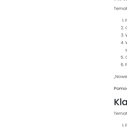
Temat
„Nowe 
Pomocn
Kl
Temat