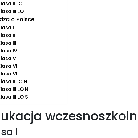
lasa II LO
lasa III LO
dza o Polsce
lasa I
lasa II
lasa III
lasa IV
Klasa V
lasa VI
lasa VIII
lasa II LO N
lasa III LO N
lasa III LO S
ukacja wczesnoszkol
sa I