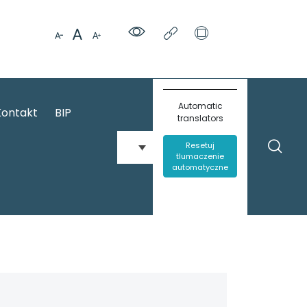
Automatic
Kontakt
BIP
translators
Resetuj
tlumaczenie
automatyczne