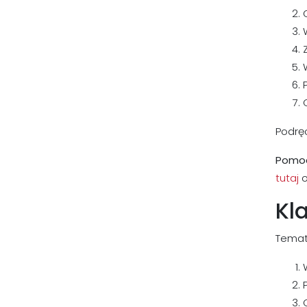
Podręc
Pomoc
tutaj
o
Kla
Temat