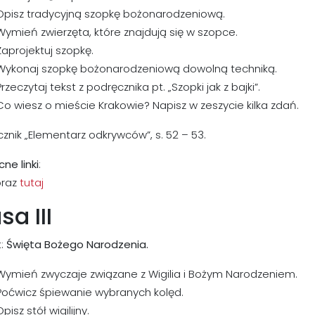
Opisz tradycyjną szopkę bożonarodzeniową.
Wymień zwierzęta, które znajdują się w szopce.
Zaprojektuj szopkę.
Wykonaj szopkę bożonarodzeniową dowolną techniką.
Przeczytaj tekst z podręcznika pt. „Szopki jak z bajki”.
Co wiesz o mieście Krakowie? Napisz w zeszycie kilka zdań.
znik „Elementarz odkrywców”, s. 52 – 53.
ne linki
:
raz
tutaj
sa III
:
Święta Bożego Narodzenia.
Wymień zwyczaje związane z Wigilia i Bożym Narodzeniem.
Poćwicz śpiewanie wybranych kolęd.
Opisz stół wigilijny.