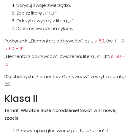
Narysuj swoje zwierzątko.
Zapisz literę „k” i „K”.
Odczytaj wyrazy z literą „k”.
Dzielimy wyrazy na sylaby.
Podręcznik: „Elementarz odkrywców”, cz. I,
s. 59
, ćw. 1 – 3;
s. 60 – 61
„Elementarz odkrywców”, ćwiczenia, litera „k” i „K”,
s. 50 –
51
.
Dla chętnych:
„Elementarz Odkrywców”, zeszyt kaligrafii, s.
22.
Klasa II
Temat:
Wkrótce Boże Narodzenie! Świat w zimowej
szacie.
Przeczytaj na głos wiersz pt. „To już zima” J.