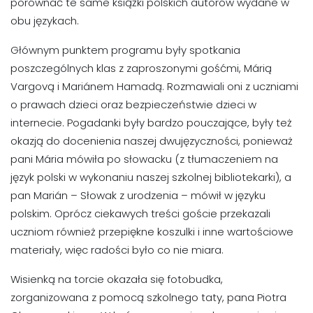
porównać te same książki polskich autorów wydane w
obu językach.
Głównym punktem programu były spotkania
poszczególnych klas z zaproszonymi gośćmi, Márią
Vargovą i Mariánem Hamadą. Rozmawiali oni z uczniami
o prawach dzieci oraz bezpieczeństwie dzieci w
internecie. Pogadanki były bardzo pouczające, były też
okazją do docenienia naszej dwujęzyczności, ponieważ
pani Mária mówiła po słowacku (z tłumaczeniem na
język polski w wykonaniu naszej szkolnej bibliotekarki), a
pan Marián – Słowak z urodzenia – mówił w języku
polskim. Oprócz ciekawych treści goście przekazali
uczniom również przepiękne koszulki i inne wartościowe
materiały, więc radości było co nie miara.
Wisienką na torcie okazała się fotobudka,
zorganizowana z pomocą szkolnego taty, pana Piotra