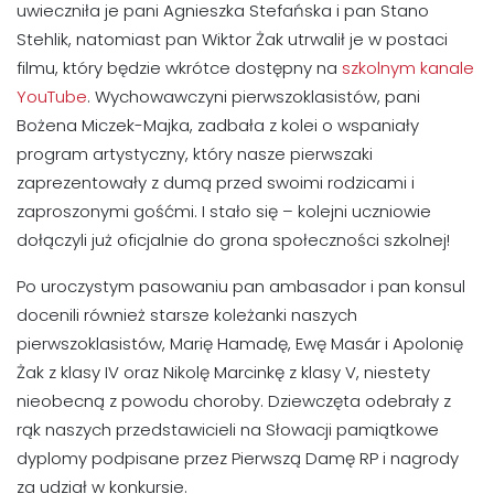
uwieczniła je pani Agnieszka Stefańska i pan Stano
Stehlik, natomiast pan Wiktor Żak utrwalił je w postaci
filmu, który będzie wkrótce dostępny na
szkolnym kanale
YouTube
. Wychowawczyni pierwszoklasistów, pani
Bożena Miczek-Majka, zadbała z kolei o wspaniały
program artystyczny, który nasze pierwszaki
zaprezentowały z dumą przed swoimi rodzicami i
zaproszonymi gośćmi. I stało się – kolejni uczniowie
dołączyli już oficjalnie do grona społeczności szkolnej!
Po uroczystym pasowaniu pan ambasador i pan konsul
docenili również starsze koleżanki naszych
pierwszoklasistów, Marię Hamadę, Ewę Masár i Apolonię
Żak z klasy IV oraz Nikolę Marcinkę z klasy V, niestety
nieobecną z powodu choroby. Dziewczęta odebrały z
rąk naszych przedstawicieli na Słowacji pamiątkowe
dyplomy podpisane przez Pierwszą Damę RP i nagrody
za udział w konkursie.