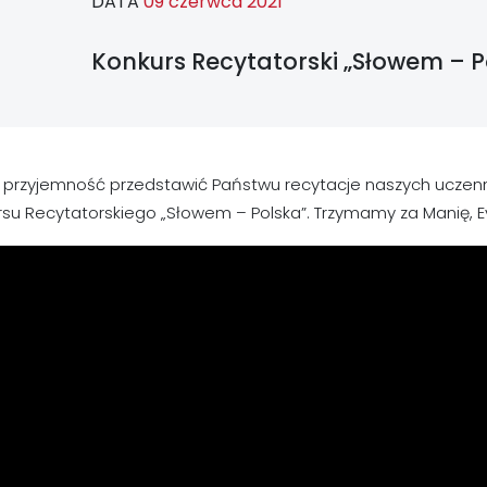
DATA
09 czerwca 2021
Konkurs Recytatorski „Słowem – Po
przyjemność przedstawić Państwu recytacje naszych uczennic
su Recytatorskiego „Słowem – Polska”. Trzymamy za Manię, Evę, 