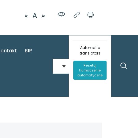
Automatic
Kontakt
BIP
translators
Resetuj
tlumaczenie
automatyczne