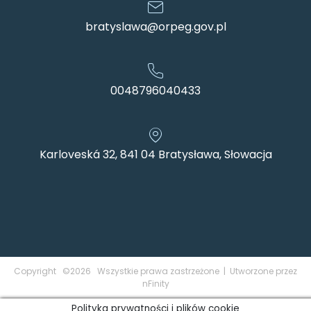
bratyslawa@orpeg.gov.pl
0048796040433
Karloveská 32, 841 04 Bratysława, Słowacja
Copyright ©2026 Wszystkie prawa zastrzeżone | Utworzone przez
nFinity
Polityka prywatności i plików cookie