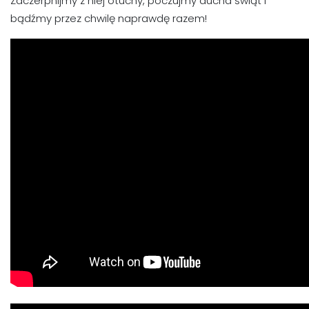
Zaczerpnijmy z niej otuchy, poczujmy ducha świąt i
bądźmy przez chwilę naprawdę razem!