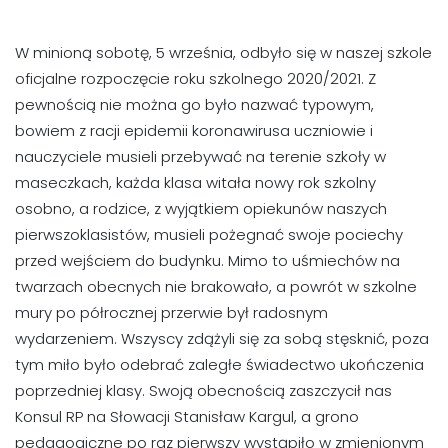
W minioną sobotę, 5 września, odbyło się w naszej szkole
oficjalne rozpoczęcie roku szkolnego 2020/2021. Z
pewnością nie można go było nazwać typowym,
bowiem z racji epidemii koronawirusa uczniowie i
nauczyciele musieli przebywać na terenie szkoły w
maseczkach, każda klasa witała nowy rok szkolny
osobno, a rodzice, z wyjątkiem opiekunów naszych
pierwszoklasistów, musieli pożegnać swoje pociechy
przed wejściem do budynku. Mimo to uśmiechów na
twarzach obecnych nie brakowało, a powrót w szkolne
mury po półrocznej przerwie był radosnym
wydarzeniem. Wszyscy zdążyli się za sobą stęsknić, poza
tym miło było odebrać zaległe świadectwo ukończenia
poprzedniej klasy. Swoją obecnością zaszczycił nas
Konsul RP na Słowacji Stanisław Kargul, a grono
pedagogiczne po raz pierwszy wystąpiło w zmienionym