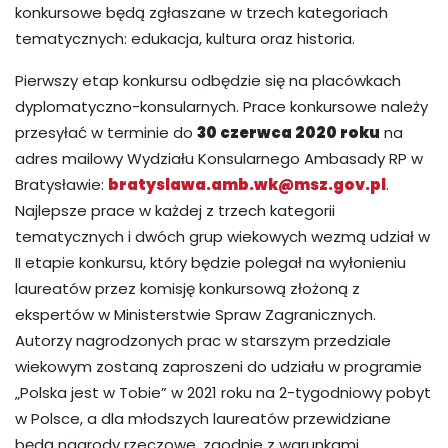
konkursowe będą zgłaszane w trzech kategoriach
tematycznych: edukacja, kultura oraz historia.
Pierwszy etap konkursu odbędzie się na placówkach
dyplomatyczno-konsularnych. Prace konkursowe należy
przesyłać w terminie do
30 czerwca 2020 roku
na
adres mailowy Wydziału Konsularnego Ambasady RP w
Bratysławie:
bratyslawa.amb.wk@msz.gov.pl
.
Najlepsze prace w każdej z trzech kategorii
tematycznych i dwóch grup wiekowych wezmą udział w
II etapie konkursu, który będzie polegał na wyłonieniu
laureatów przez komisję konkursową złożoną z
ekspertów w Ministerstwie Spraw Zagranicznych.
Autorzy nagrodzonych prac w starszym przedziale
wiekowym zostaną zaproszeni do udziału w programie
„Polska jest w Tobie” w 2021 roku na 2-tygodniowy pobyt
w Polsce, a dla młodszych laureatów przewidziane
będą nagrody rzeczowe, zgodnie z warunkami