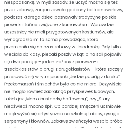
niespodziankę. W myśl zasady, że uczyć można się też
przez zabawę, zorganizowała godzinny bal karnawałowy,
podczas którego dzieci poznawały tradycyjne polskie
piosenki i tańce związane z karnawałem. Wprawdzie
uczestnicy nie mieli przygotowanych kostiumów, ale
wynagrodziła im to sama prowadząca, która
przemieniła się na czas zabawy w… biedronkę. Gdy tylko
wleciała do klasy, plecaki poszły w kąt, a na sali pojawiły
się dwa pociągi – jeden złożony z pierwszo- i
trzecioklasistów, a drugi z drugoklasistów – które zaczęły
przesuwać się w rytm piosenki „Jedzie pociąg z daleka”.
Przekomarzań i śmiechów było co nie miara. Oczywiście
nie mogło również zabraknąć przyśpiewek ludowych,
takich jak „Mam chusteczkę haftowaną”, czy „Stary
niedźwiedź mocno śpi”. Co bardziej zmęczeni uczniowie
mogli wyżyć się artystycznie na szkolnej tablicy, rysując
serpentyny i klownów. Zabawę zwieńczyła wesoła próba